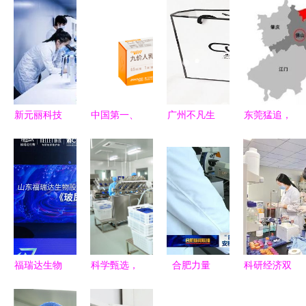
新元丽科技
中国第一、
广州不凡生
东莞猛追，
入驻丰台
全球第二！
物科技 以
佛山焦虑
园，以尖端
国产九价
生物技术研
“广东第三
生物技术研
HPV疫苗获
发为核心，
城”争夺白
发驱动健康
批上市，彰
引领日化行
热化，生物
产业新未来
显生物技术
业创新浪潮
技术研发成
研发实力
关键战场
福瑞达生物
科学甄选，
合肥力量
科研经济双
携手中国化
品质为先
助力国际抗
轮驱动，生